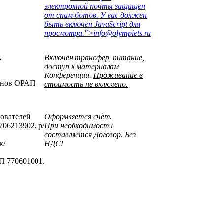
электронной почты защищен
от спам-ботов. У вас должен
быть включен JavaScript для
просмотра.
">
info@olympiets.ru
.
Включен трансфер, питание,
доступ к материалам
Конференции.
Проживание в
енов ОРАП –
стоимость не включено.
ователей
Оформляется счёт.
06213902, р/
При необходимости
составляется Договор. Без
к/
НДС!
П 770601001.