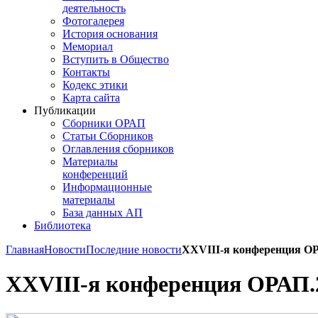
деятельность
Фотогалерея
История основания
Мемориал
Вступить в Общество
Контакты
Кодекс этики
Карта сайта
Публикации
Сборники ОРАП
Статьи Сборников
Оглавления сборников
Материалы
конференций
Информационные
материалы
База данных АП
Библиотека
Главная
Новости
Последние новости
XXVIII-я конференция О
XXVIII-я конференция ОРАП.