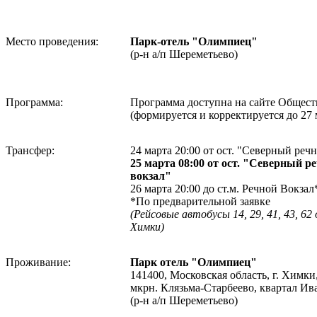
Место проведения:
Парк-отель "Олимпиец"
(р-н а/п Шереметьево)
Программа:
Программа доступна на сайте Общест
(формируется и корректируется до 27 
Трансфер:
24 марта 20:00 от ост. "Северный реч
25 марта 08:00 от ост. "Северный р
вокзал"
26 марта 20:00 до ст.м. Речной Вокзал
*По предварительной заявке
(Рейсовые автобусы 14, 29, 41, 43, 62
Химки)
Проживание:
Парк отель "Олимпиец"
141400, Московская область, г. Химки
мкрн. Клязьма-Старбеево, квартал Ив
(р-н а/п Шереметьево)