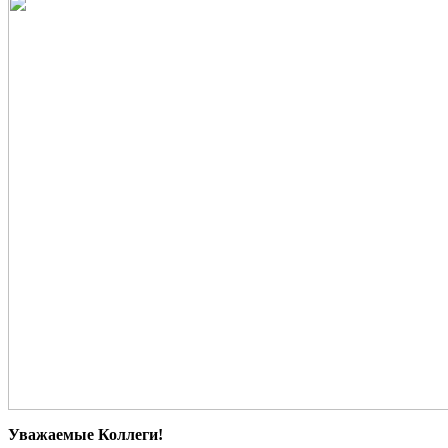
Ув
ажаемые Коллеги!