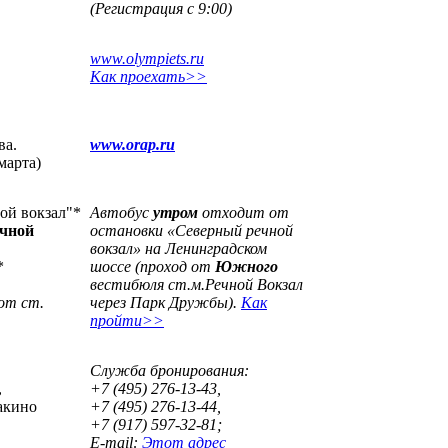
(Регистрация с 9:00)
www
.olympiets.ru
Как проехать>>
ва.
www.orap.ru
марта)
ной вокзал"*
Автобус
утром
отходит от
ечной
остановки «Северный речной
вокзал» на Ленинградском
*
шоссе (проход от
Южного
вестибюля ст.
м.Речной Вокзал
 от ст.
через
Парк Дружбы)
.
Как
пройти>>
Служба бронирования:
,
+7 (495) 276-13-43,
акино
+7 (495) 276-13-44,
+7 (917) 597-32-81;
E-mail:
Этот адрес