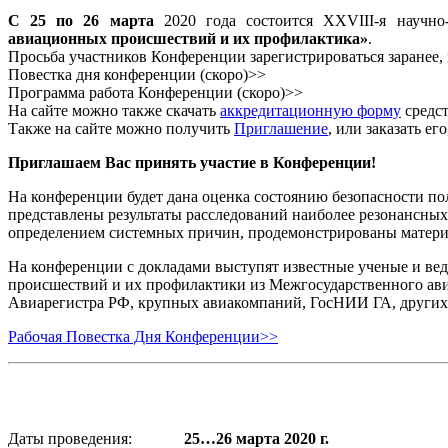
С 25 по 26 марта
2020 года состоится XXVIII-я научно
авиационных происшествий и их профилактика»
.
Просьба участников Конференции зарегистрироваться заранее,
Повестка дня конференции (скоро)>>
Программа работа Конференции (скоро)>>
На сайте можно также скачать
аккредитационную форму
средс
Также на сайте можно получить
Приглашение
, или заказать е
Приглашаем Вас принять участие в Конференции!
На конференции будет дана оценка состоянию безопасности пол
представлены результаты расследований наиболее резонансны
определением системных причин, продемонстрированы матери
На конференции с докладами выступят известные ученые и ве
происшествий и их профилактики из Межгосударственного ав
Авиарегистра РФ, крупных авиакомпаний, ГосНИИ ГА, других 
Рабочая Повестка Дня Конференции>>
Даты проведения:
25…26 марта 2020 г.