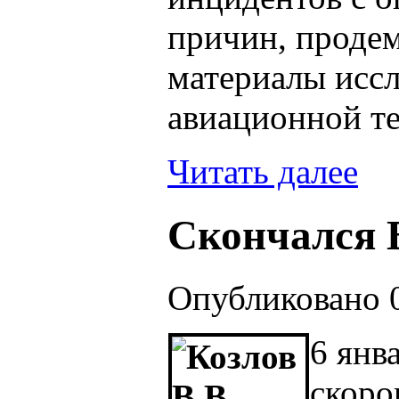
причин, проде
материалы исс
авиационной т
Читать далее
Скончался В
Опубликовано 0
6 янв
скоро