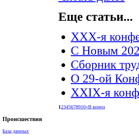
Еще статьи...
XXX-я конфе
С Новым 202
Сборник тру
О 29-ой Кон
XXIX-я конф
1
2
3
4
5
6
7
8
9
10
»
В конец
Происшествия
База данных