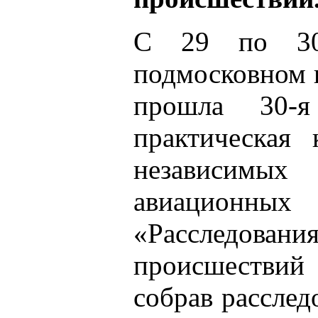
С 29 по 30
подмосковном 
прошла 30-я
практическая
независимы
авиационн
«Расследов
происшествий
собрав расслед