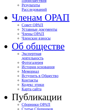
Происшествия
Результаты
Расследований
Членам ОРАП
Совет ОРАП
Уставные документы
Члены ОРАП
Членские взносы
Об обществе
Экспертная
деятельность
Фотогалерея
История основания
Мемориал
Вступить в Общество
Контакты
Кодекс этики
Карта сайта
Публикации
Сборники ОРАП
Статьи Сборников