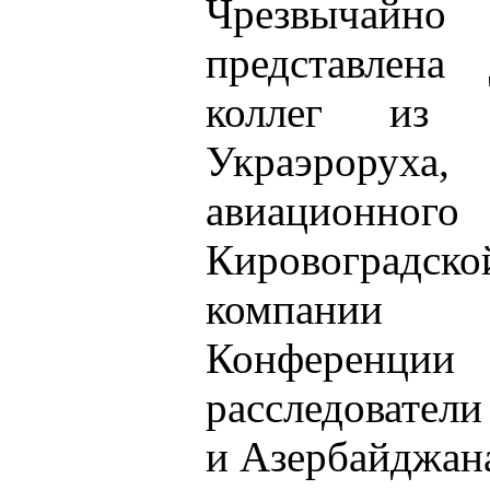
Чрезвычай
представлена
коллег из Го
Украэрорух
авиационно
Кировоградск
компании 
Конференции
расследо
и Азербайджан