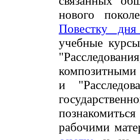
связанных об
нового поколе
Повестку дня
учебные курс
"Расследов
композитн
и "Расследов
государственн
познакомитьс
рабочими мат