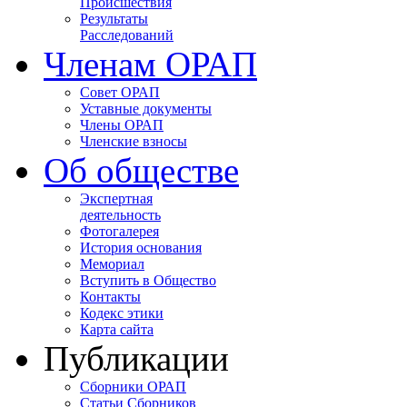
Происшествия
Результаты
Расследований
Членам ОРАП
Совет ОРАП
Уставные документы
Члены ОРАП
Членские взносы
Об обществе
Экспертная
деятельность
Фотогалерея
История основания
Мемориал
Вступить в Общество
Контакты
Кодекс этики
Карта сайта
Публикации
Сборники ОРАП
Статьи Сборников