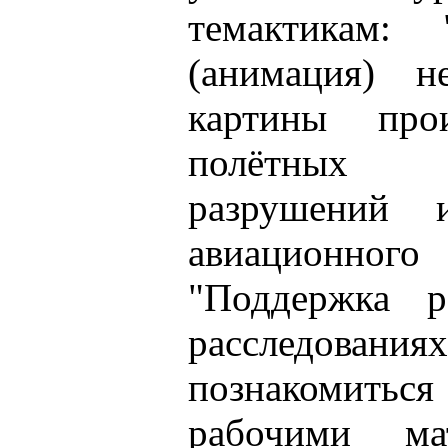
темактикам: 
(анимация) н
картины прои
полётных д
разрушений 
авиационно
"Поддержка р
расследован
познакомитьс
рабочими ма