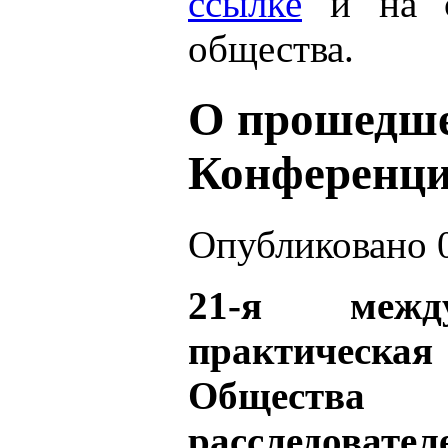
ссылке
и на с
общества.
О прошедше
Конференц
Опубликовано 0
21-я между
практичес
Обществ
расследова