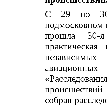
С 29 по 30
подмосковном 
прошла 30-я
практическая
независимы
авиационн
«Расследов
происшествий
собрав расслед