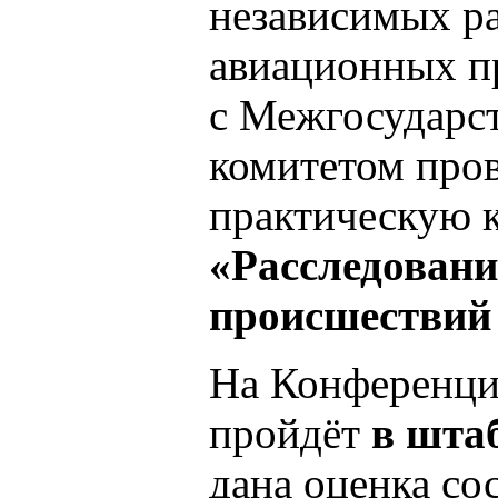
независимых ра
авиационных п
с Межгосударс
комитетом пров
практическую 
«Расследован
происшествий
На Конференции
пройдёт
в шта
дана оценка со