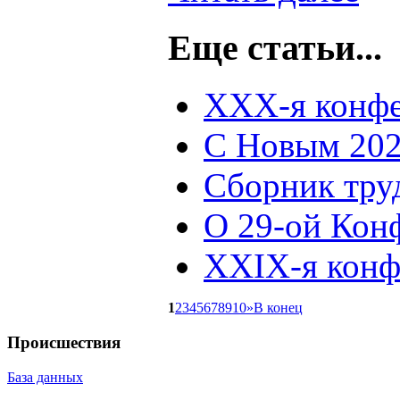
Еще статьи...
XXX-я конфе
С Новым 202
Сборник тру
О 29-ой Кон
XXIX-я конф
1
2
3
4
5
6
7
8
9
10
»
В конец
Происшествия
База данных