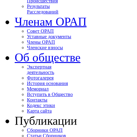
Происшествия
Результаты
Расследований
Членам ОРАП
Совет ОРАП
Уставные документы
Члены ОРАП
Членские взносы
Об обществе
Экспертная
деятельность
Фотогалерея
История основания
Мемориал
Вступить в Общество
Контакты
Кодекс этики
Карта сайта
Публикации
Сборники ОРАП
Статьи Сборников