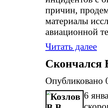
причин, проде
материалы исс
авиационной т
Читать далее
Скончался В
Опубликовано 0
6 янв
скоро