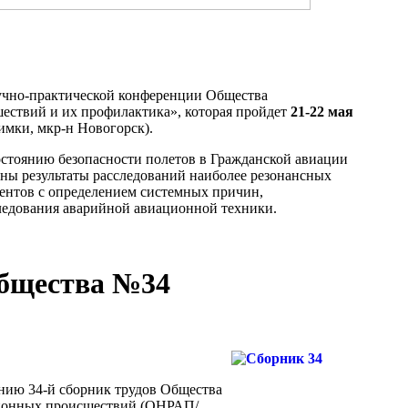
аучно-практической конференции Общества
ествий и их профилактика», которая пройдет
21-22 мая
имки, мкр-н Новогорск).
остоянию безопасности полетов в Гражданской авиации
лены результаты расследований наиболее резонансных
нтов с определением системных причин,
едования аварийной авиационной техники.
общества №34
ию 34-й сборник трудов Общества
ционных происшествий (ОНРАП/