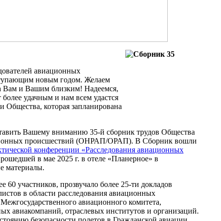
дователей авиационных
ступающим новым годом. Желаем
ба Вам и Вашим близким! Надеемся,
т более удачным и нам всем удастся
и Общества, которая запланирована
тавить Вашему вниманию 35-й сборник трудов Общества
ционных происшествий (ОНРАП/ОРАП). В Сборник вошли
актической конференции «Расследования авиационных
прошедшей в мае 2025 г. в отеле «Планерное» в
е материалы.
 60 участников, прозвучало более 25-ти докладов
листов в области расследования авиационных
 Межгосударственного авиационного комитета,
ых авиакомпаний, отраслевых институтов и организаций.
стоянию безопасности полетов в Гражданской авиации