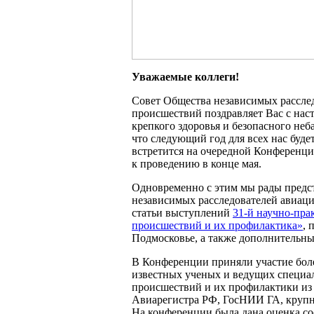
Уважаемые коллеги!
Совет Общества независимых рассле
происшествий поздравляет Вас с на
крепкого здоровья и безопасного не
что следующий год для всех нас буде
встретится на очередной Конференци
к проведению в конце мая.
Одновременно с этим мы рады предс
независимых расследователей авиа
статьи выступлений
31-й научно-пр
происшествий и их профилактика»
, 
Подмосковье, а также дополнительны
В Конференции приняли участие более
известных ученых и ведущих специа
происшествий и их профилактики из
Авиарегистра РФ, ГосНИИ ГА, крупн
На конференции была дана оценка со