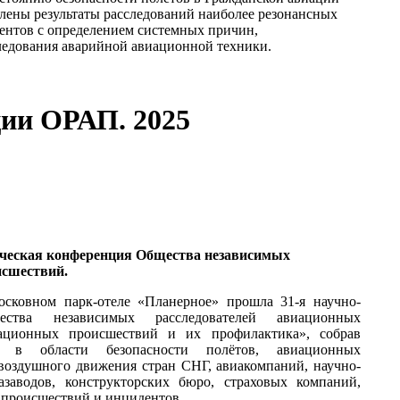
влены результаты расследований наиболее резонансных
нтов с определением системных причин,
едования аварийной авиационной техники.
ции ОРАП. 2025
ическая конференция Общества независимых
исшествий.
сковном парк-отеле «Планерное» прошла 31-я научно-
ества независимых расследователей авиационных
иационных происшествий и их профилактика», собрав
ов в области безопасности полётов, авиационных
воздушного движения стран СНГ, авиакомпаний, научно-
иазаводов, конструкторских бюро, страховых компаний,
 происшествий и инцидентов.