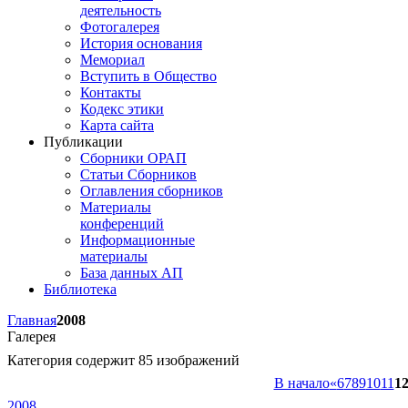
деятельность
Фотогалерея
История основания
Мемориал
Вступить в Общество
Контакты
Кодекс этики
Карта сайта
Публикации
Сборники ОРАП
Статьи Сборников
Оглавления сборников
Материалы
конференций
Информационные
материалы
База данных АП
Библиотека
Главная
2008
Галерея
Категория содержит 85 изображений
В начало
«
6
7
8
9
10
11
1
2008