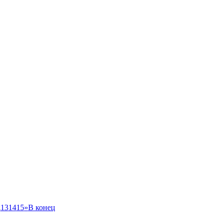
2
13
14
15
»
В конец