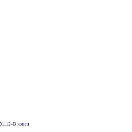
0
11
12
»
В конец