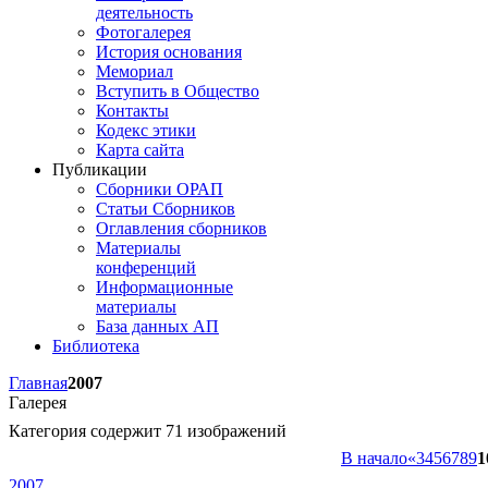
деятельность
Фотогалерея
История основания
Мемориал
Вступить в Общество
Контакты
Кодекс этики
Карта сайта
Публикации
Сборники ОРАП
Статьи Сборников
Оглавления сборников
Материалы
конференций
Информационные
материалы
База данных АП
Библиотека
Главная
2007
Галерея
Категория содержит 71 изображений
В начало
«
3
4
5
6
7
8
9
1
2007