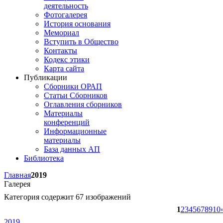
деятельность
Фотогалерея
История основания
Мемориал
Вступить в Общество
Контакты
Кодекс этики
Карта сайта
Публикации
Сборники ОРАП
Статьи Сборников
Оглавления сборников
Материалы
конференций
Информационные
материалы
База данных АП
Библиотека
Главная
2019
Галерея
Категория содержит 67 изображений
1
2
3
4
5
6
7
8
9
10
2019