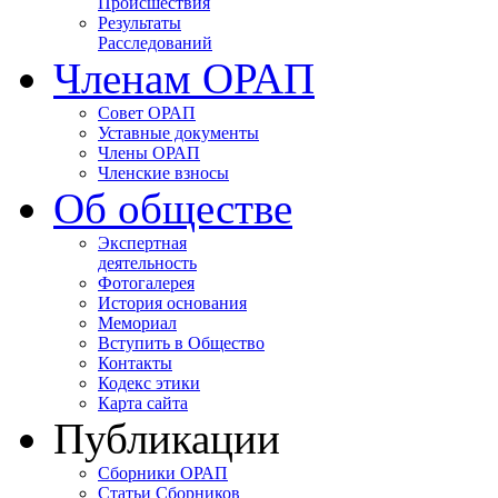
Происшествия
Результаты
Расследований
Членам ОРАП
Совет ОРАП
Уставные документы
Члены ОРАП
Членские взносы
Об обществе
Экспертная
деятельность
Фотогалерея
История основания
Мемориал
Вступить в Общество
Контакты
Кодекс этики
Карта сайта
Публикации
Сборники ОРАП
Статьи Сборников