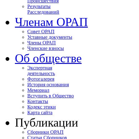
Происшествия
Результаты
Расследований
Членам ОРАП
Совет ОРАП
Уставные документы
Члены ОРАП
Членские взносы
Об обществе
Экспертная
деятельность
Фотогалерея
История основания
Мемориал
Вступить в Общество
Контакты
Кодекс этики
Карта сайта
Публикации
Сборники ОРАП
Статьи Сборников