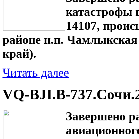
катастрофы 
14107, проис
районе н.п. Чамлыкская
край).
Читать далее
VQ-BJI.B-737.Сочи.
Завершено р
авиационног