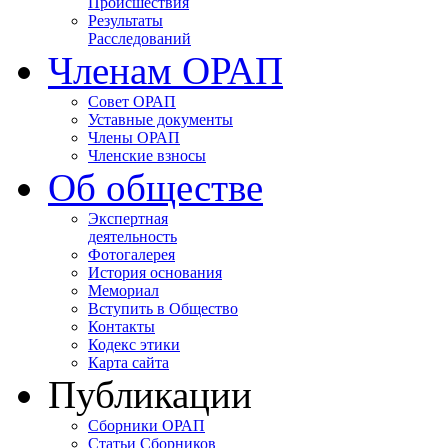
Происшествия
Результаты
Расследований
Членам ОРАП
Совет ОРАП
Уставные документы
Члены ОРАП
Членские взносы
Об обществе
Экспертная
деятельность
Фотогалерея
История основания
Мемориал
Вступить в Общество
Контакты
Кодекс этики
Карта сайта
Публикации
Сборники ОРАП
Статьи Сборников