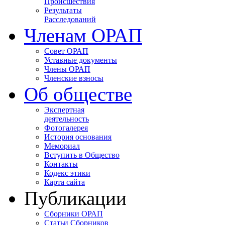
Происшествия
Результаты
Расследований
Членам ОРАП
Совет ОРАП
Уставные документы
Члены ОРАП
Членские взносы
Об обществе
Экспертная
деятельность
Фотогалерея
История основания
Мемориал
Вступить в Общество
Контакты
Кодекс этики
Карта сайта
Публикации
Сборники ОРАП
Статьи Сборников