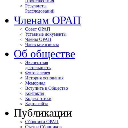
Происшествия
Результаты
Расследований
Членам ОРАП
Совет ОРАП
Уставные документы
Члены ОРАП
Членские взносы
Об обществе
Экспертная
деятельность
Фотогалерея
История основания
Мемориал
Вступить в Общество
Контакты
Кодекс этики
Карта сайта
Публикации
Сборники ОРАП
Статьи Сборников