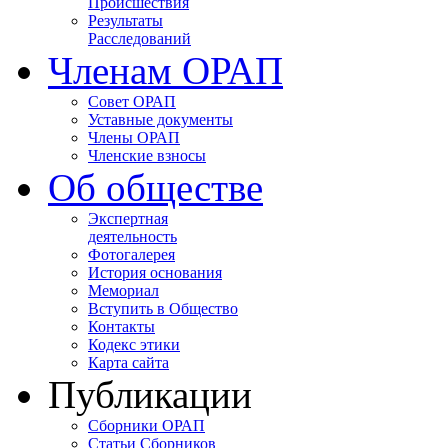
Происшествия
Результаты
Расследований
Членам ОРАП
Совет ОРАП
Уставные документы
Члены ОРАП
Членские взносы
Об обществе
Экспертная
деятельность
Фотогалерея
История основания
Мемориал
Вступить в Общество
Контакты
Кодекс этики
Карта сайта
Публикации
Сборники ОРАП
Статьи Сборников