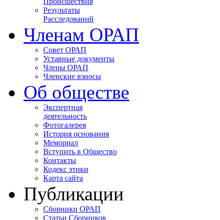
Происшествия
Результаты
Расследований
Членам ОРАП
Совет ОРАП
Уставные документы
Члены ОРАП
Членские взносы
Об обществе
Экспертная
деятельность
Фотогалерея
История основания
Мемориал
Вступить в Общество
Контакты
Кодекс этики
Карта сайта
Публикации
Сборники ОРАП
Статьи Сборников