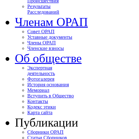
Происшествия
Результаты
Расследований
Членам ОРАП
Совет ОРАП
Уставные документы
Члены ОРАП
Членские взносы
Об обществе
Экспертная
деятельность
Фотогалерея
История основания
Мемориал
Вступить в Общество
Контакты
Кодекс этики
Карта сайта
Публикации
Сборники ОРАП
Статьи Сборников