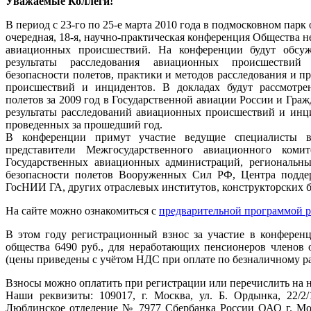
Уважаемые Коллеги!
В период с 23-го по 25-е марта 2010 года в подмосковном парк
очередная, 18-я, научно-практическая конференция Общества 
авиационных происшествий. На конференции будут обсуж
результаты расследования авиационных происшествий
безопасности полетов, практики и методов расследования и 
происшествий и инцидентов. В докладах будут рассмотре
полетов за 2009 год в Государственной авиации России и Гра
результаты расследований авиационных происшествий и инц
проведенных за прошедший год.
В конференции примут участие ведущие специалисты в 
представители Межгосударственного авиационного комите
Государственных авиационных администраций, региональ
безопасности полетов Вооруженных Сил РФ, Центра подде
ГосНИИ ГА, других отраслевых институтов, конструкторских 
На сайте можно ознакомиться с
предварительной программой 
В этом году регистрационный взнос за участие в конфер
общества 6490 руб., для неработающих пенсионеров членов о
(цены приведены с учётом НДС при оплате по безналичному ра
Взносы можно оплатить при регистрации или перечислить на н
Наши реквизиты: 109017, г. Москва, ул. Б. Ордынка, 22/2
Люблинское отделение № 7977 Сбербанка России ОАО г. Мо