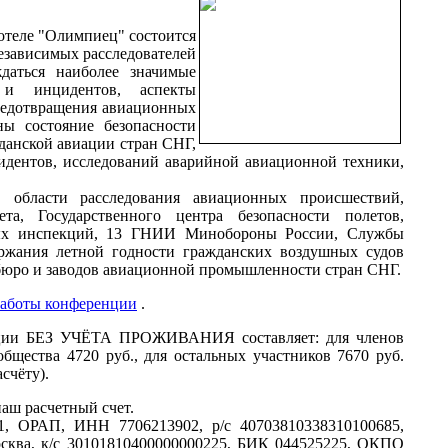
 отеле "Олимпиец" состоится
независимых расследователей
даться наиболее значимые
 и инцидентов, аспекты
предотвращения авиационных
ны состояние безопасности
жданской авиации стран СНГ,
идентов, исследований аварийной авиационной техники,
области расследования авиационных происшествий,
та, Государственного центра безопасности полетов,
ных инспекций, 13 ГНИИ Минобороны России, Службы
ржания летной годности гражданских воздушных судов
бюро и заводов авиационной промышленности стран СНГ.
работы конференции
.
енции БЕЗ УЧЁТА ПРОЖИВАНИЯ составляет: для членов
бщества 4720 руб., для остальных участников 7670 руб.
счёту).
аш расчетный счет.
/1, ОРАП, ИНН 7706213902, р/с 40703810338310100685,
сква, к/с 30101810400000000225, БИК 044525225, ОКПО