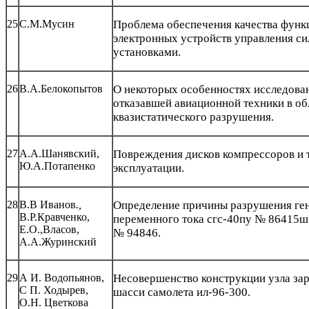
25
С.М.Мусин
Проблема обеспечения качества фун
электронных устройств управления с
установками.
26
В.А.Белокопытов
О некоторых особенностях исследова
отказавшей авиационной техники в об
квазистатического разрушения.
27
А.А.Шанявский,
Повреждения дисков компрессоров и т
Ю.А.Потапенко
эксплуатации.
28
В.В Иванов
.,
Определение причины разрушения ге
В.Р.Кравченко,
переменного тока сгс-40пу № 86415ш
Е.О.,Власов,
№ 94846.
А.А.Журинский
29
А И. Водопьянов,
Несовершенство конструкции узла за
С П. Ходырев,
шасси самолета ил-96-300.
О.Н. Цветкова