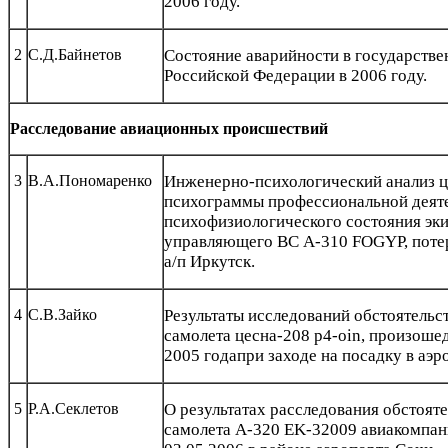
2006 году.
2
С.Д.Байнетов
Состояние аварийности в государстве
Российской Федерации в 2006 году.
Расследование авиационных происшествий
3
В.А.Пономаренко
Инженерно-психологический анализ 
психограммы профессиональной деяте
психофизиологического состояния эк
управляющего ВС А-310 FOGYP, потер
а/п Иркутск.
4
С.В.Зайко
Результаты
исследований обстоятельс
самолета цесна-208 p4-oin, произоше
2005 годапри заходе на посадку в аэ
5
Р.А.Секлетов
О результатах расследования обстоят
самолета А-320 EK‑32009 авиакомпа