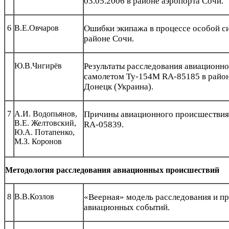
03.05.2006 в районе аэропорта Сочи.
6
В.Е.Овчаров
Ошибки экипажа в процессе особой си
районе Сочи.
Ю.В.Чигирёв
Результаты расследования авиационно
самолетом Ту-154М RA-85185 в район
Донецк (Украина).
7
А.И. Водопьянов,
Причины авиационного происшествия
В.Е. Желтовский,
RA-05839.
Ю.А. Потапенко,
М.З. Коронов
Методология расследования авиационных происшествий
8
В.В.Козлов
«Веерная» модель расследования и п
авиационных событий.