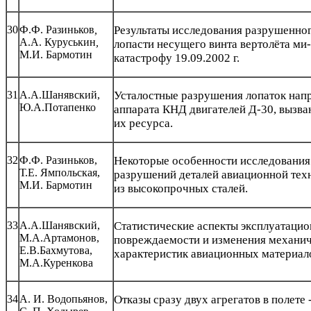
30
Ф.Ф. Разиньков
,
Результаты исследования разрушенно
А.А. Куруськин
,
лопасти несущего винта вертолёта ми
М.И. Бармотин
катастрофу 19.09.2002 г.
31
А.А.Шанявский,
Усталостные разрушения лопаток на
Ю.А.Потапенко
аппарата КНД двигателей Д-30, вызв
их ресурса.
32
Ф.Ф. Разиньков,
Некоторые особенности исследования
Т.Е. Ямпольская,
разрушений деталей авиационной тех
М.И. Бармотин
из высокопрочных сталей.
33
А.А.Шанявский,
Статистические аспекты эксплуатаци
М.А.Артамонов,
повреждаемости и изменения механи
Е.В.Бахмутова,
характеристик авиационных материал
М.А.Куренкова
34
А. И. Водопьянов,
Отказы сразу двух агрегатов в полете 