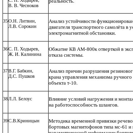
С. П. Ходырев,
реальность.
В. В. Чесноков
35
О.Н. Литвин,
Анализ устойчивости функционирован
Л.В. Сорокин
двигателя транспортного самолёта в 
электромагнитной обстановки.
36
С. П. Ходырев,
Обжатие КВ АМ-800к отверткой в экс
Ж. И. Калинина
отказа системы.
37
В.Г. Бабкин,
Анализ причин разрушения резиновог
Д.С. Пушков
крана управления механизма ручного
объекта т-10.
38
Л.Л. Белоус
Влияние условий нагружения и монта
на работоспособность шлангов.
39
С.В.Криницын
Методика временной привязки речев
бортовых магнитофонов типа мс-61 и 
параметрической информации бортов