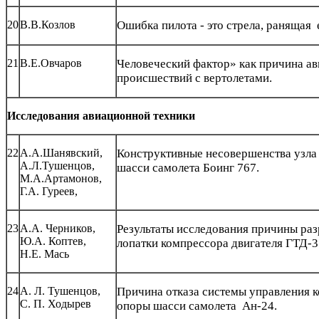
20
В.В.Козлов
Ошибка пилота - это стрела, ранящая 
21
В.Е.Овчаров
Человеческий фактор» как причина а
происшествий с вертолетами.
Исследования авиационной техники
22
А.А.Шанявский,
Конструктивные несовершенства узла
А.Л.Тушенцов,
шасси самолета Боинг 767.
М.А.Артамонов,
Г.А.
Гуреев,
23
А.А. Черников,
Результаты исследования причины ра
Ю.А. Коптев,
лопатки компрессора двигателя ГТД-3
Н.Е. Мась
24
А. Л. Тушенцов,
Причина отказа системы управления к
С. П. Ходырев
опоры шасси самолета Ан-24.