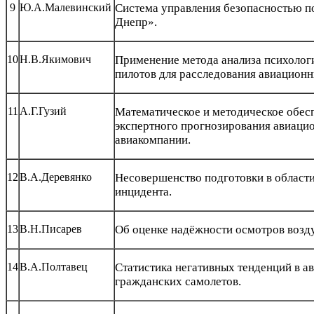
9
Ю.А.Малевинский
Система управления безопасностью п
Днепр».
10
Н.В.Якимович
Применение метода анализа психолог
пилотов для расследования авиацион
11
А.Г.Гузий
Математическое и методическое обес
экспертного прогнозирования авиаци
авиакомпании.
12
В.А.Деревянко
Несовершенство подготовки в област
инцидента.
13
В.Н.Писарев
Об оценке надёжности осмотров возд
14
В.А.Полтавец
Статистика негативных тенденций в а
гражданских самолетов.