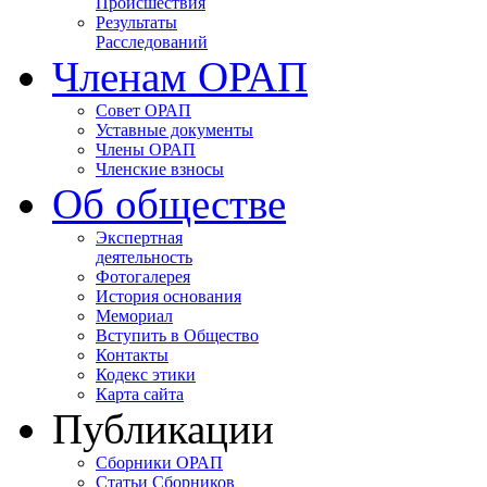
Происшествия
Результаты
Расследований
Членам ОРАП
Совет ОРАП
Уставные документы
Члены ОРАП
Членские взносы
Об обществе
Экспертная
деятельность
Фотогалерея
История основания
Мемориал
Вступить в Общество
Контакты
Кодекс этики
Карта сайта
Публикации
Сборники ОРАП
Статьи Сборников