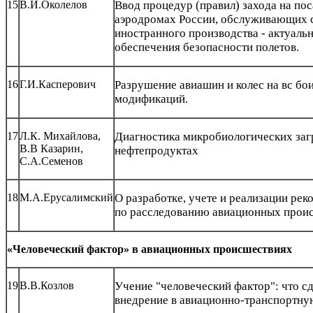
15
В.И.Околелов
Ввод процедур (правил) захода на по
аэродромах России, обслуживающих 
иностранного производства - актуальн
обеспечения безопасности полетов.
16
Г.И.Касперович
Разрушение авиашин и колес на вс бо
модификаций.
17
Л.К. Михайлова,
Диагностика микробиологических заг
В.В Казарин,
нефтепродуктах
С.А.Семенов
18
М.А.Ерусалимский
О разработке, учете и реализации ре
по расследованию авиационных прои
«Человеческий фактор» в авиационных происшествиях
19
В.В.Козлов
Учение "человеческий фактор": что с
внедрение в авиационно-транспортну