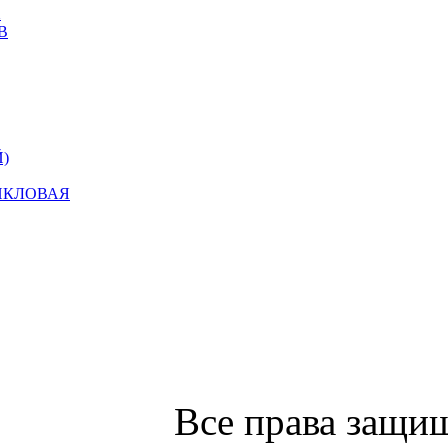
Х
В
)
ИКЛОВАЯ
Все права защи