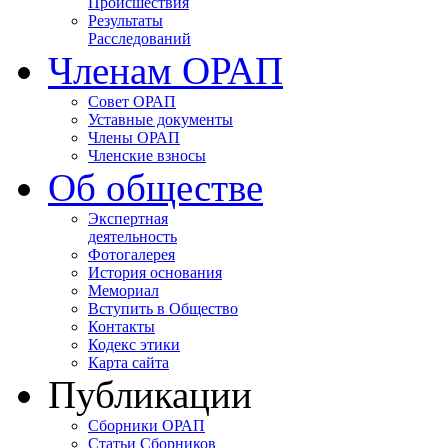
Происшествия
Результаты
Расследований
Членам ОРАП
Совет ОРАП
Уставные документы
Члены ОРАП
Членские взносы
Об обществе
Экспертная
деятельность
Фотогалерея
История основания
Мемориал
Вступить в Общество
Контакты
Кодекс этики
Карта сайта
Публикации
Сборники ОРАП
Статьи Сборников