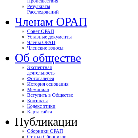
Происшествия
Результаты
Расследований
Членам ОРАП
Совет ОРАП
Уставные документы
Члены ОРАП
Членские взносы
Об обществе
Экспертная
деятельность
Фотогалерея
История основания
Мемориал
Вступить в Общество
Контакты
Кодекс этики
Карта сайта
Публикации
Сборники ОРАП
Статьи Сборников