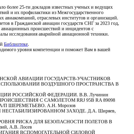
ало более 25-ти докладов известных ученых и ведущих
твий и их профилактики из Межгосударственного
х авиакомпаний, отраслевых институтов и организаций.
етов в Гражданской авиации государств СНГ за 2023 год,
х авиационных происшествий и инцидентов с
алы исследования аварийной авиационной техники.
ей
Библиотеке
.
ходимого уровня компетенции и поможет Вам в вашей
АНСКОЙ АВИАЦИИ ГОСУДАРСТВ-УЧАСТНИКОВ
ИСПОЛЬЗОВАНИИ ВОЗДУШНОГО ПРОСТРАНСТВА В
ИИ РОССИЙСКОЙ ФЕДЕРАЦИИ. В.В. Лучинин
ОИСШЕСТВИЯ С САМОЛЕТОМ RRJ 95B RA 89098
/П ШЕРЕМЕТЬЕВО. А.Н. Морозов
 НЕСТАБИЛИЗИРОВАННОМ ЗАХОДЕ. Д.А. Ширяев,
ОВНЯ РИСКА ДЛЯ БЕЗОПАСНОСТИ ПОЛЕТОВ В
й, А.В. Лосев
ЖИГАНИЯ ВСПОМОГАТЕЛЬНОЙ СИЛОВОЙ