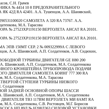
сов, С.Н. Грачев
ИКА № 4414 10 8 ПРЕДОХРАНИТЕЛЬНОГО
2Д RA 42401. А.А. Тушенцов, А.А. Шанявский,
31100020 САМОЛЕТА A 320 RA 73767. А.А.
датенкова, М.А. Тарасова
 № 27523ХР1191150 ВЕРТОЛЕТА АНСАТ RA 20101.
 № 27523ХР1191150 ВЕРТОЛЕТА АНСАТ RA 20101.
ПВ 150МТ СЕР. 2 № 009322999А С ЛЕВОГО
, А.А. Шанявский, А.П. Солдатенков, А.В. Сидюхин,
ОБОДНОЙ ТУРБИНЫ ДВИГАТЕЛЯ GE H80 200
. Шанявский, А.П. Солдатенков, М.А. Солдатенкова
ЧНОГО КРОНШТЕЙНА ТРУБОПРОВОДА ПОДАЧИ
ГО ДВИГАТЕЛЯ САМОЛЕТА БОИНГ 777 300 RA
в, М.А. Солдатенкова, М.А. Тарасова
ЕТВЕРТОЙ СТУПЕНИ ТУРБИНЫ НИЗКОГО
 Солдатенков
ЛЕВОЙ ЗАДНЕЙ ОСНОВНОЙ ОПОРЫ ШАССИ
 Шанявский, А.П. Солдатенков, М.А. Солдатенкова
ДВИГАТЕЛЯ ТВ3 117ВМ ВЕРТОЛЕТА МИ 8АМТ RA
, М.А. Солдатенкова, С.В. Ростовцев, М.Г. Борисов
СОСА НП 89Д № Н208Д363 СИЛОВОЙ УСТАНОВКИ