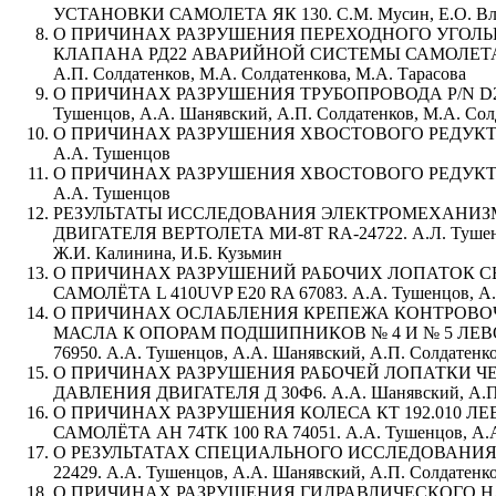
УСТАНОВКИ САМОЛЕТА ЯК 130. С.М. Мусин, Е.О. Вла
О ПРИЧИНАХ РАЗРУШЕНИЯ ПЕРЕХОДНОГО УГОЛЬН
КЛАПАНА РД22 АВАРИЙНОЙ СИСТЕМЫ САМОЛЕТА ЯК 4
А.П. Солдатенков, М.А. Солдатенкова, М.А. Тарасова
О ПРИЧИНАХ РАЗРУШЕНИЯ ТРУБОПРОВОДА P/N D2905
Тушенцов, А.А. Шанявский, А.П. Солдатенков, М.А. Сол
О ПРИЧИНАХ РАЗРУШЕНИЯ ХВОСТОВОГО РЕДУКТОРА
А.А. Тушенцов
О ПРИЧИНАХ РАЗРУШЕНИЯ ХВОСТОВОГО РЕДУКТОРА
А.А. Тушенцов
РЕЗУЛЬТАТЫ ИССЛЕДОВАНИЯ ЭЛЕКТРОМЕХАНИЗМА Э
ДВИГАТЕЛЯ ВЕРТОЛЕТА МИ-8Т RA-24722. А.Л. Тушенцов
Ж.И. Калинина, И.Б. Кузьмин
О ПРИЧИНАХ РАЗРУШЕНИЙ РАБОЧИХ ЛОПАТОК СВ
САМОЛЁТА L 410UVP E20 RA 67083. А.А. Тушенцов, А.А
О ПРИЧИНАХ ОСЛАБЛЕНИЯ КРЕПЕЖА КОНТРОВО
МАСЛА К ОПОРАМ ПОДШИПНИКОВ № 4 И № 5 ЛЕВО
76950. А.А. Тушенцов, А.А. Шанявский, А.П. Солдатенко
О ПРИЧИНАХ РАЗРУШЕНИЯ РАБОЧЕЙ ЛОПАТКИ Ч
ДАВЛЕНИЯ ДВИГАТЕЛЯ Д 30Ф6. А.А. Шанявский, А.П.
О ПРИЧИНАХ РАЗРУШЕНИЯ КОЛЕСА КТ 192.010 
САМОЛЁТА АН 74ТК 100 RA 74051. А.А. Тушенцов, А.А.
О РЕЗУЛЬТАТАХ СПЕЦИАЛЬНОГО ИССЛЕДОВАНИЯ 
22429. А.А. Тушенцов, А.А. Шанявский, А.П. Солдатенков
О ПРИЧИНАХ РАЗРУШЕНИЯ ГИДРАВЛИЧЕСКОГО НА