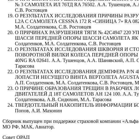
№ 3 САМОЛЕТА ИЛ 76ТД RA 76502. А.А. Тушенцов, А.А.
С.В. Ростовцев
О РЕЗУЛЬТАТАХ ИССЛЕДОВАНИЯ ПРИЧИНЫ РАЗРУ
L2A С САМОЛЕТА CESSNA 172 R «СИНИЦА 7» RA 0826G.
М.А. Солдатенкова, С.В. Ростовцев
О ПРИЧИНАХ РАЗРУШЕНИЯ ТЯГИ № 42С4947 220
ШАССИ ПЕРЕДНЕЙ ОПОРЫ ШАССИ САМОЛЕТА ЯК 42Д RA
Солдатенков, М.А. Солдатенкова, С.В. Ростовцев
О РЕЗУЛЬТАТАХ ИССЛЕДОВАНИЯ ШКВОРНЯ И СТ
ПОВОРОТНОЙ ВИЛКИ КОЛЕСА ПЕРЕДНЕЙ ОПОРЫ Ш
40NG RA 02641. А.А. Тушенцов, А.А. Шанявский, А.П. Со
Тарасова
О РЕЗУЛЬТАТАХ ИССЛЕДОВАНИЯ ДЕМПФЕРА P/N 4F
ЛОПАСТИ НЕСУЩЕГО ВИНТА ВЕРТОЛЕТА AGUSTA AW 18
А.П. Солдатенков, М.А. Солдатенкова, С.В. Ростовцев, М
О ПРИЧИНЕ ОБРАЗОВАНИЯ ТРЕЩИН В РАБОЧИХ 
ДВИГАТЕЛЕЙ Д 18Т САМОЛЕТОВ АН 124 100. А.А. Тушен
Солдатенкова, А.В. Сидюхин, М.А. Тарасова
ТВЕРДОТЕЛЬНЫЙ НАКОПИТЕЛЬ ИНФОРМАЦИИ БОР
Попов, А.И. Махонин
Сборник выпущен при поддержке страховой компании «Альф
МО РФ, МАК, Авиатор.
Совет ОРАП