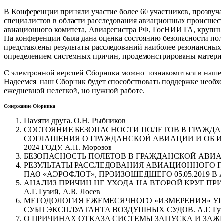
В Конференции приняли участие более 60 участников, прозвуч
специалистов в области расследования авиационных происшес
авиационного комитета, Авиарегистра РФ, ГосНИИ ГА, крупны
На конференции была дана оценка состоянию безопасности пол
представлены результаты расследований наиболее резонансны
определением системных причин, продемонстрированы матери
С электронной версией Сборника можно познакомиться в наш
Надеемся, наш Сборник будет способствовать поддержке необ
ежедневной нелегкой, но нужной работе.
Содержание Сборника
Памяти друга. О.Н. Рыбников
СОСТОЯНИЕ БЕЗОПАСНОСТИ ПОЛЕТОВ В ГРАЖД
СОГЛАШЕНИЯ О ГРАЖДАНСКОЙ АВИАЦИИ И ОБ 
2024 ГОДУ. А.Н. Морозов
БЕЗОПАСНОСТЬ ПОЛЕТОВ В ГРАЖДАНСКОЙ АВИАЦ
РЕЗУЛЬТАТЫ РАССЛЕДОВАНИЯ АВИАЦИОННОГО ПР
ПАО «АЭРОФЛОТ», ПРОИЗОШЕДШЕГО 05.05.2019 В А
АНАЛИЗ ПРИЧИН НЕ УХОДА НА ВТОРОЙ КРУГ ПРИ
А.Г. Гузий, А.В. Лосев
МЕТОДОЛОГИЯ ЕЖЕМЕСЯЧНОГО «ИЗМЕРЕНИЯ» УР
СУБП ЭКСПЛУАТАНТА ВОЗДУШНЫХ СУДОВ. А.Г. Гузи
О ПРИЧИНАХ ОТКАЗА СИСТЕМЫ ЗАПУСКА И ЗА