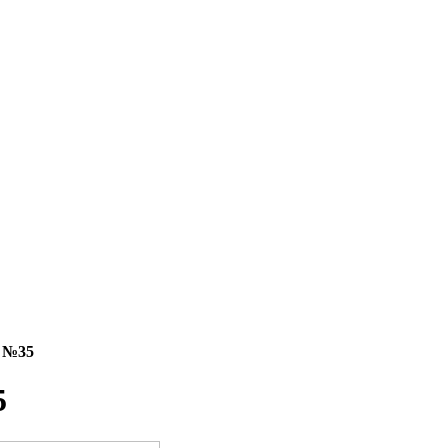
а №35
5