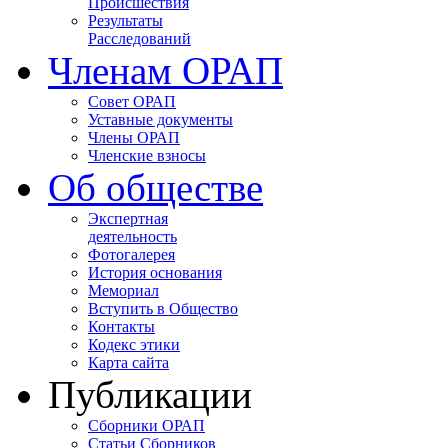
Происшествия
Результаты
Расследований
Членам ОРАП
Совет ОРАП
Уставные документы
Члены ОРАП
Членские взносы
Об обществе
Экспертная
деятельность
Фотогалерея
История основания
Мемориал
Вступить в Общество
Контакты
Кодекс этики
Карта сайта
Публикации
Сборники ОРАП
Статьи Сборников