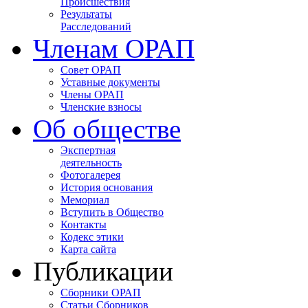
Происшествия
Результаты
Расследований
Членам ОРАП
Совет ОРАП
Уставные документы
Члены ОРАП
Членские взносы
Об обществе
Экспертная
деятельность
Фотогалерея
История основания
Мемориал
Вступить в Общество
Контакты
Кодекс этики
Карта сайта
Публикации
Сборники ОРАП
Статьи Сборников