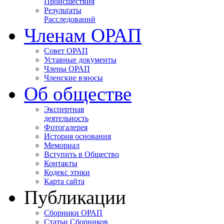
Происшествия
Результаты
Расследований
Членам ОРАП
Совет ОРАП
Уставные документы
Члены ОРАП
Членские взносы
Об обществе
Экспертная
деятельность
Фотогалерея
История основания
Мемориал
Вступить в Общество
Контакты
Кодекс этики
Карта сайта
Публикации
Сборники ОРАП
Статьи Сборников