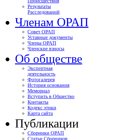
Происшествия
Результаты
Расследований
Членам ОРАП
Совет ОРАП
Уставные документы
Члены ОРАП
Членские взносы
Об обществе
Экспертная
деятельность
Фотогалерея
История основания
Мемориал
Вступить в Общество
Контакты
Кодекс этики
Карта сайта
Публикации
Сборники ОРАП
Статьи Сборников