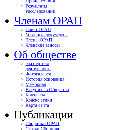
Происшествия
Результаты
Расследований
Членам ОРАП
Совет ОРАП
Уставные документы
Члены ОРАП
Членские взносы
Об обществе
Экспертная
деятельность
Фотогалерея
История основания
Мемориал
Вступить в Общество
Контакты
Кодекс этики
Карта сайта
Публикации
Сборники ОРАП
Статьи Сборников