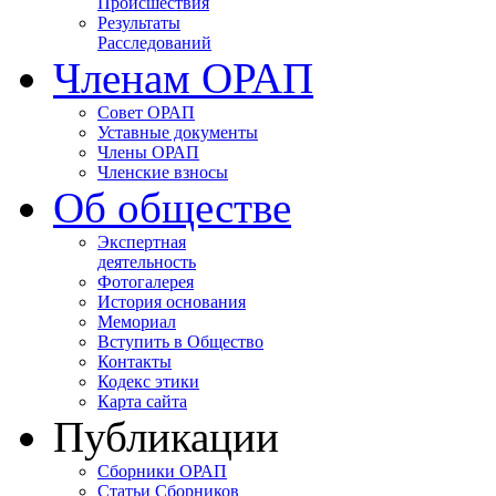
Происшествия
Результаты
Расследований
Членам ОРАП
Совет ОРАП
Уставные документы
Члены ОРАП
Членские взносы
Об обществе
Экспертная
деятельность
Фотогалерея
История основания
Мемориал
Вступить в Общество
Контакты
Кодекс этики
Карта сайта
Публикации
Сборники ОРАП
Статьи Сборников