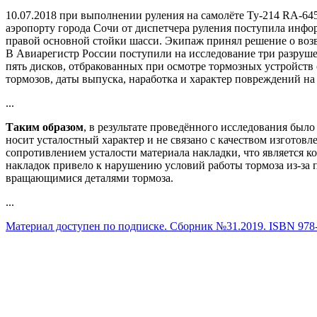
10.07.2018 при выполнении руления на самолёте Ту‑214 RA‑6
аэропорту города Сочи от диспетчера руления поступила инфо
правой основной стойки шасси. Экипаж принял решение о возв
В Авиарегистр России поступили на исследование три разру
пять дисков, отбракованных при осмотре тормозных устройств с
тормозов, даты выпуска, наработка и характер повреждений на
...
Таким образом
, в результате проведённого исследования был
носит усталостный характер и не связано с качеством изготовл
сопротивлением усталости материала накладки, что является 
накладок привело к нарушению условий работы тормоза из-за 
вращающимися деталями тормоза.
...
Материал доступен по подписке. Сборник №31.2019. ISBN 978-