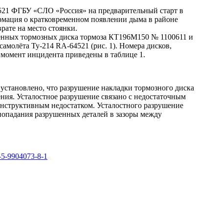
4521 ФГБУ «СЛО «Россия» на предварительный старт в
рмация о кратковременном появлении дыма в районе
рате на место стоянки.
шенных тормозных диска тормоза КТ196М150 № 1100611 и
амолёта Ту‑214 RA-64521 (рис. 1). Номера дисков,
 момент инцидента приведены в таблице 1.
о установлено, что разрушение накладки тормозного диска
ения. Усталостное разрушение связано с недостаточным
конструктивным недостатком. Усталостного разрушение
попадания разрушенных деталей в зазоры между
5-9904073-8-1