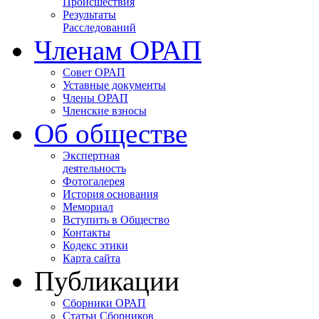
Происшествия
Результаты
Расследований
Членам ОРАП
Совет ОРАП
Уставные документы
Члены ОРАП
Членские взносы
Об обществе
Экспертная
деятельность
Фотогалерея
История основания
Мемориал
Вступить в Общество
Контакты
Кодекс этики
Карта сайта
Публикации
Сборники ОРАП
Статьи Сборников