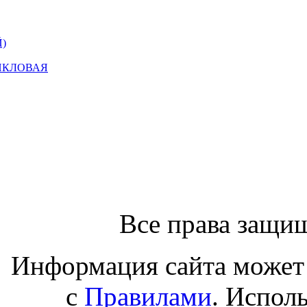
)
ИКЛОВАЯ
Все права защи
Информация сайта может 
с
Правилами
. Испол