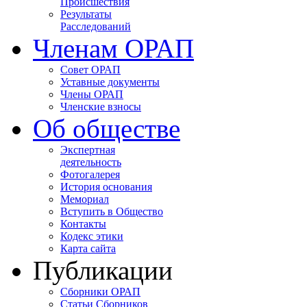
Происшествия
Результаты
Расследований
Членам ОРАП
Совет ОРАП
Уставные документы
Члены ОРАП
Членские взносы
Об обществе
Экспертная
деятельность
Фотогалерея
История основания
Мемориал
Вступить в Общество
Контакты
Кодекс этики
Карта сайта
Публикации
Сборники ОРАП
Статьи Сборников