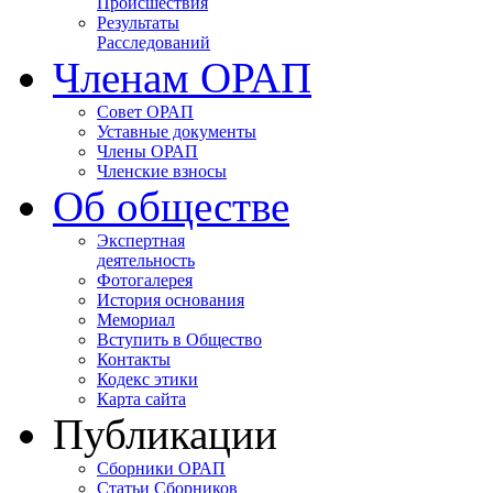
Происшествия
Результаты
Расследований
Членам ОРАП
Совет ОРАП
Уставные документы
Члены ОРАП
Членские взносы
Об обществе
Экспертная
деятельность
Фотогалерея
История основания
Мемориал
Вступить в Общество
Контакты
Кодекс этики
Карта сайта
Публикации
Сборники ОРАП
Статьи Сборников