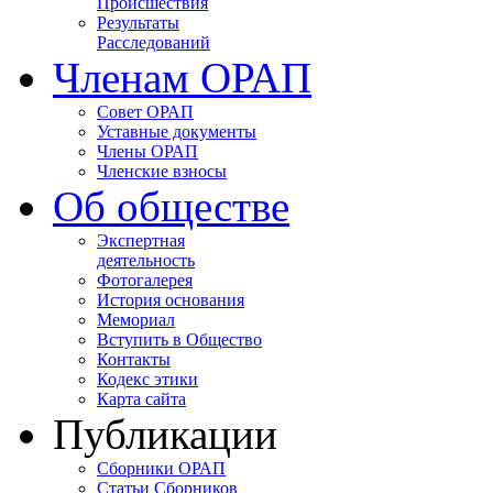
Происшествия
Результаты
Расследований
Членам ОРАП
Совет ОРАП
Уставные документы
Члены ОРАП
Членские взносы
Об обществе
Экспертная
деятельность
Фотогалерея
История основания
Мемориал
Вступить в Общество
Контакты
Кодекс этики
Карта сайта
Публикации
Сборники ОРАП
Статьи Сборников