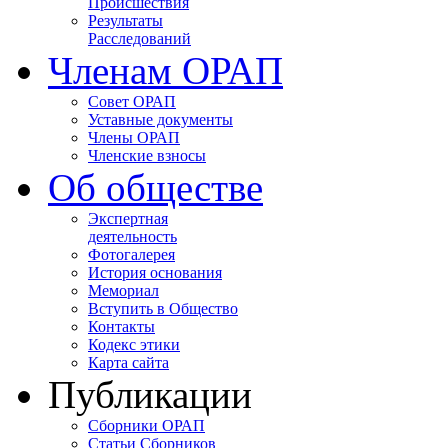
Происшествия
Результаты
Расследований
Членам ОРАП
Совет ОРАП
Уставные документы
Члены ОРАП
Членские взносы
Об обществе
Экспертная
деятельность
Фотогалерея
История основания
Мемориал
Вступить в Общество
Контакты
Кодекс этики
Карта сайта
Публикации
Сборники ОРАП
Статьи Сборников