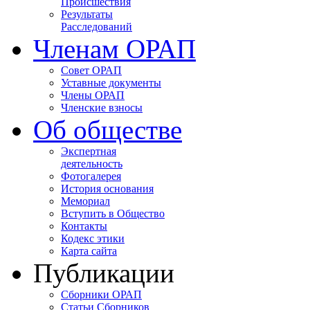
Происшествия
Результаты
Расследований
Членам ОРАП
Совет ОРАП
Уставные документы
Члены ОРАП
Членские взносы
Об обществе
Экспертная
деятельность
Фотогалерея
История основания
Мемориал
Вступить в Общество
Контакты
Кодекс этики
Карта сайта
Публикации
Сборники ОРАП
Статьи Сборников