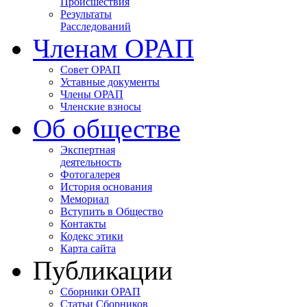
Происшествия
Результаты
Расследований
Членам ОРАП
Совет ОРАП
Уставные документы
Члены ОРАП
Членские взносы
Об обществе
Экспертная
деятельность
Фотогалерея
История основания
Мемориал
Вступить в Общество
Контакты
Кодекс этики
Карта сайта
Публикации
Сборники ОРАП
Статьи Сборников