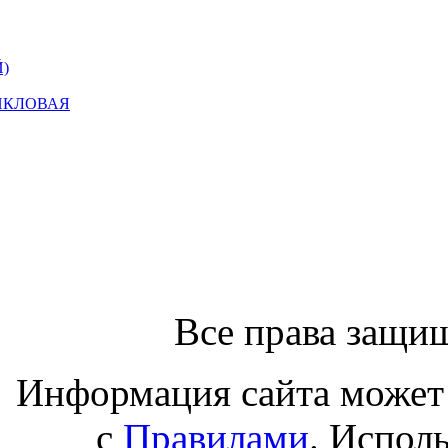
)
ИКЛОВАЯ
Все права защи
Информация сайта может 
с
Правилами
. Испол