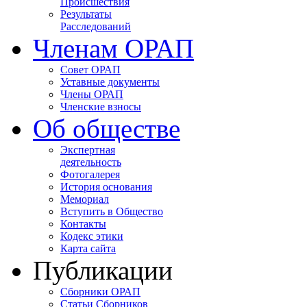
Происшествия
Результаты
Расследований
Членам ОРАП
Совет ОРАП
Уставные документы
Члены ОРАП
Членские взносы
Об обществе
Экспертная
деятельность
Фотогалерея
История основания
Мемориал
Вступить в Общество
Контакты
Кодекс этики
Карта сайта
Публикации
Сборники ОРАП
Статьи Сборников