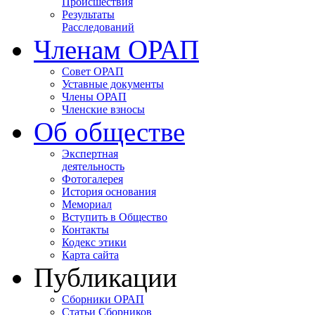
Происшествия
Результаты
Расследований
Членам ОРАП
Совет ОРАП
Уставные документы
Члены ОРАП
Членские взносы
Об обществе
Экспертная
деятельность
Фотогалерея
История основания
Мемориал
Вступить в Общество
Контакты
Кодекс этики
Карта сайта
Публикации
Сборники ОРАП
Статьи Сборников