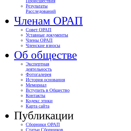
Происшествия
Результаты
Расследований
Членам ОРАП
Совет ОРАП
Уставные документы
Члены ОРАП
Членские взносы
Об обществе
Экспертная
деятельность
Фотогалерея
История основания
Мемориал
Вступить в Общество
Контакты
Кодекс этики
Карта сайта
Публикации
Сборники ОРАП
Статьи Сборников