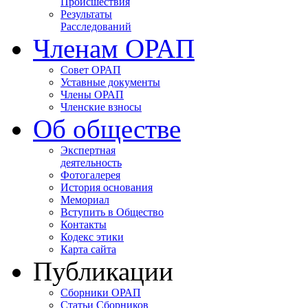
Происшествия
Результаты
Расследований
Членам ОРАП
Совет ОРАП
Уставные документы
Члены ОРАП
Членские взносы
Об обществе
Экспертная
деятельность
Фотогалерея
История основания
Мемориал
Вступить в Общество
Контакты
Кодекс этики
Карта сайта
Публикации
Сборники ОРАП
Статьи Сборников